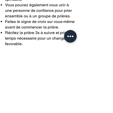
Vous pouvez également vous unir à
une personne de confiance pour prier
ensemble ou à un groupe de prières.
Faites le signe de croix sur vous-même
avant de commencer la prière.
Récitez la prière 3x à suivre et priez le
temps nécessaire pour un changement
favorable.
Dites-vous toujours que c’est Dieu qui
guérit.
Vous pouvez transmettre tout votre
amour à la personne souffrante, par le
rayonnement de votre cœur, et la prière
pour votre prochain augmentera votre
propre rayonnement.
« Mais moi, je suis pauvre et
nécessiteux ; viens vite à moi, ô Dieu.
Tu es mon aide et mon libérateur ;
Seigneur, ne tarde pas. » ( Psaume