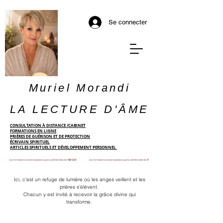
Se connecter
Muriel Morandi
LA LECTURE D'ÂME
CONSULTATION À DISTANCE /CABINET
FORMATIONS EN LIGNE
PRIÈRES DE GUÉRISON ET DE PROTECTION
ÉCRIVAIN SPIRITUEL
ARTICLES SPIRITUELS ET DÉVELOPPEMENT PERSONNEL
Les formations sont proposées au prix préférentiel de
199 CHF
Les formations sont proposées au prix préférentiel de
199 CHF
Ici, c'est un refuge de lumière où les anges veillent et les
prières s'élèvent.
Chacun y est invité à recevoir la grâce divine qui
transforme.