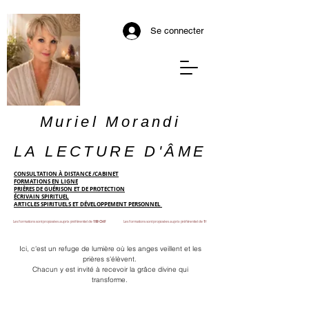
Se connecter
Muriel Morandi
LA LECTURE D'ÂME
CONSULTATION À DISTANCE /CABINET
FORMATIONS EN LIGNE
PRIÈRES DE GUÉRISON ET DE PROTECTION
ÉCRIVAIN SPIRITUEL
ARTICLES SPIRITUELS ET DÉVELOPPEMENT PERSONNEL
Les formations sont proposées au prix préférentiel de
199 CHF
Les formations sont proposées au prix préférentiel de
199 CHF
Ici, c'est un refuge de lumière où les anges veillent et les
prières s'élèvent.
Chacun y est invité à recevoir la grâce divine qui
transforme.