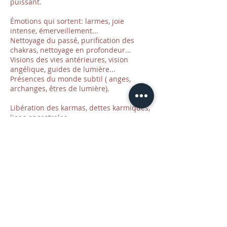
puissant.
Émotions qui sortent: larmes, joie
intense, émerveillement...
Nettoyage du passé, purification des
chakras, nettoyage en profondeur...
Visions des vies antérieures, vision
angélique, guides de lumière...
Présences du monde subtil ( anges,
archanges, êtres de lumière).
Libération des karmas, dettes karmiques,
liens ancestrales...
Connecter avec une âme sœur, âme
jumelle..
Contact puissant avec votre âme, joie,
larmes ,émerveillement...
Ouverture du coeur, chaleur intérieure,
vibration...
Recevoir la magie divine comme une
étincelle qui fusionne, l'âme en soi.
Ecoute du soi profond, messages, visions,
sensations...