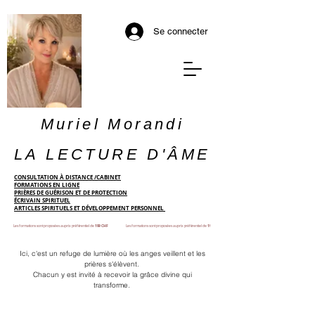
Se connecter
Muriel Morandi
LA LECTURE D'ÂME
CONSULTATION À DISTANCE /CABINET
FORMATIONS EN LIGNE
PRIÈRES DE GUÉRISON ET DE PROTECTION
ÉCRIVAIN SPIRITUEL
ARTICLES SPIRITUELS ET DÉVELOPPEMENT PERSONNEL
Les formations sont proposées au prix préférentiel de
199 CHF
Les formations sont proposées au prix préférentiel de
199 CHF
Ici, c'est un refuge de lumière où les anges veillent et les
prières s'élèvent.
Chacun y est invité à recevoir la grâce divine qui
transforme.