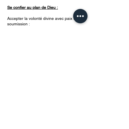
Se confier au plan de Dieu :
Accepter la volonté divine avec paix et
soumission :
Jésus Lui-même a prié ainsi : “Mon Père, si
cette coupe ne peut passer sans que je la
boive, que ta volonté soit faite.” (Matthieu
26:42)
Il enseigne que dans la maladie ou
l’épreuve, il faut faire confiance au plan
parfait de Dieu.
Pardonner et chercher la paix intérieure :
La guérison spirituelle passe aussi par le
pardon et la réconciliation :
“Si vous pardonnez aux hommes leurs
offenses, votre Père céleste vous
pardonnera aussi.”(Matthieu 6:14)
Une âme apaisée ouvre la voie à une
guérison plus profonde.
Partager la communion et s’unir avec