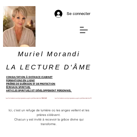
Se connecter
Muriel Morandi
LA LECTURE D'ÂME
CONSULTATION À DISTANCE /CABINET
FORMATIONS EN LIGNE
PRIÈRES DE GUÉRISON ET DE PROTECTION
ÉCRIVAIN SPIRITUEL
ARTICLES SPIRITUELS ET DÉVELOPPEMENT PERSONNEL
Les formations sont proposées au prix préférentiel de
199 CHF
Les formations sont proposées au prix préférentiel de
199 CHF
Ici, c'est un refuge de lumière où les anges veillent et les
prières s'élèvent.
Chacun y est invité à recevoir la grâce divine qui
transforme.