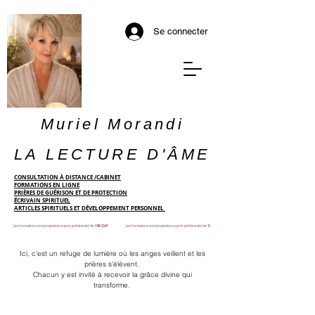
Se connecter
Muriel Morandi
LA LECTURE D'ÂME
CONSULTATION À DISTANCE /CABINET
FORMATIONS EN LIGNE
PRIÈRES DE GUÉRISON ET DE PROTECTION
ÉCRIVAIN SPIRITUEL
ARTICLES SPIRITUELS ET DÉVELOPPEMENT PERSONNEL
Les formations sont proposées au prix préférentiel de
199 CHF
Les formations sont proposées au prix préférentiel de
199 CHF
Ici, c'est un refuge de lumière où les anges veillent et les
prières s'élèvent.
Chacun y est invité à recevoir la grâce divine qui
transforme.