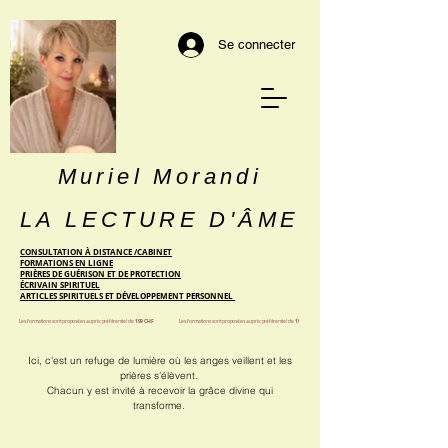
Se connecter
Muriel Morandi
LA LECTURE D'ÂME
CONSULTATION À DISTANCE /CABINET
FORMATIONS EN LIGNE
PRIÈRES DE GUÉRISON ET DE PROTECTION
ÉCRIVAIN SPIRITUEL
ARTICLES SPIRITUELS ET DÉVELOPPEMENT PERSONNEL
Les formations sont proposées au prix préférentiel de
199 CHF
Les formations sont proposées au prix préférentiel de
199 CHF
Ici, c'est un refuge de lumière où les anges veillent et les
prières s'élèvent.
Chacun y est invité à recevoir la grâce divine qui
transforme.