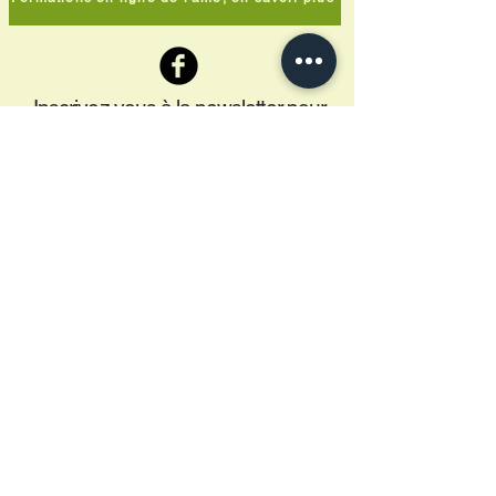
Inscrivez vous à la newsletter pour
recevoir les infos angéliques
Saisissez votre adresse e-
mail
S'inscrire
Conditions générales de vente © 2035 par
Muriel Morandi.
Mentions légales
Webmaster Pickles Graphic