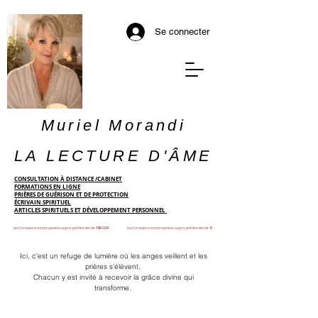
Se connecter
Muriel Morandi
LA LECTURE D'ÂME
CONSULTATION À DISTANCE /CABINET
FORMATIONS EN LIGNE
PRIÈRES DE GUÉRISON ET DE PROTECTION
ÉCRIVAIN SPIRITUEL
ARTICLES SPIRITUELS ET DÉVELOPPEMENT PERSONNEL
Les formations sont proposées au prix préférentiel de
199 CHF
Les formations sont proposées au prix préférentiel de
199 CHF
Ici, c'est un refuge de lumière où les anges veillent et les
prières s'élèvent.
Chacun y est invité à recevoir la grâce divine qui
transforme.